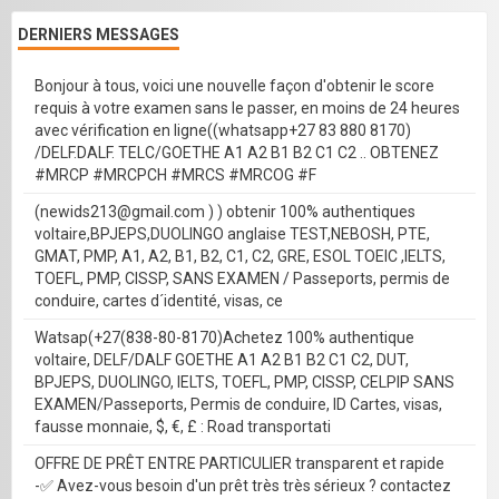
DERNIERS MESSAGES
Bonjour à tous, voici une nouvelle façon d'obtenir le score
requis à votre examen sans le passer, en moins de 24 heures
avec vérification en ligne((whatsapp+27 83 880 8170)
/DELF.DALF. TELC/GOETHE A1 A2 B1 B2 C1 C2 .. OBTENEZ
#MRCP #MRCPCH #MRCS #MRCOG #F
(newids213@gmail.com ) ) obtenir 100% authentiques
voltaire,BPJEPS,DUOLINGO anglaise TEST,NEBOSH, PTE,
GMAT, PMP, A1, A2, B1, B2, C1, C2, GRE, ESOL TOEIC ,IELTS,
TOEFL, PMP, CISSP, SANS EXAMEN / Passeports, permis de
conduire, cartes d´identité, visas, ce
Watsap(+27(838-80-8170)Achetez 100% authentique
voltaire, DELF/DALF GOETHE A1 A2 B1 B2 C1 C2, DUT,
BPJEPS, DUOLINGO, IELTS, TOEFL, PMP, CISSP, CELPIP SANS
EXAMEN/Passeports, Permis de conduire, ID Cartes, visas,
fausse monnaie, $, €, £ : Road transportati
OFFRE DE PRÊT ENTRE PARTICULIER transparent et rapide
-✅ Avez-vous besoin d'un prêt très très sérieux ? contactez