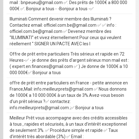
mail : bnpeueu@gmail.com ✅. Des prêts de 1000€ a 800 000
000€ ✅. Bonjour a tous - -Bonjour a tous -✅
Illuminati Comment devenir membre des Illuminati ?
Contactez email: officiel.com.be@gmail.com ✅ ✅ info :
officiel.com.be@gmail.com ✅ Devenez membre des
''IILUMINATI'' et vivez éternellement Pour ceux qui veulent
réellement '' SIGNER UN PACTE AVEC les I
Offre de prêt entre particuliers Très sérieux et rapide en 72
Heures-✅ - je donne des prêts d'argent sérieux mon mail est :
( expert.en.finances@gmail.com ✅ ) Je donne de 1000€ a 10
000 000€✅ Bonjour a tous
offre de prêt entre particuliers en France - petite annonce en
France,Mail: info.meilleurprets@gmail.com ✅ Nous donnons
de 1000€ a 10 000 000€ à un taux de 3%.Avez-vous besoin
d'un prêt sérieux ?✅ contactez:
info.meilleurprets@gmail.com ;✅ Bonjour a tous
Meilleur Prêt vous accompagne avec des crédits accessibles
à tous , rapides et sécurisés, à un taux d’intérêt exceptionnel
de seulement 3%. ✅ Procédure simple et rapide ✅ Taux
d’intérêt très abordable (3%) ✅ Email :