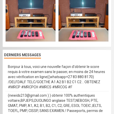
DERNIERS MESSAGES
Bonjour à tous, voici une nouvelle façon d'obtenir le score
requis à votre examen sans le passer, en moins de 24 heures
avec vérification en ligne((whatsapp+27 83 880 8170)
/DELF.DALF. TELC/GOETHE A1 A2 B1 B2 C1 C2 .. OBTENEZ
#MRCP #MRCPCH #MRCS #MRCOG #F
(newids213@gmail.com ) ) obtenir 100% authentiques
voltaire,BPJEPS,DUOLINGO anglaise TEST,NEBOSH, PTE,
GMAT, PMP, A1, A2, B1, B2, C1, C2, GRE, ESOL TOEIC ,IELTS,
TOEFL, PMP, CISSP, SANS EXAMEN / Passeports, permis de