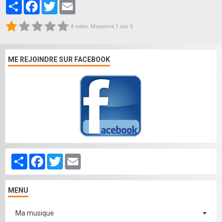
Partager
Facebook
Twitter
Email
4
votes. Moyenne
1
sur 5.
ME REJOINDRE SUR FACEBOOK
Partager
Facebook
Twitter
Email
MENU
Ma musique