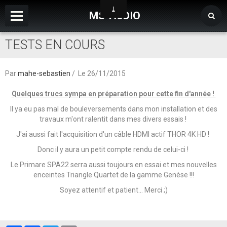
MS-AUDIO
TESTS EN COURS
Page d'accueil
Blog
Par
mahe-sebastien
Le 26/11/2015
Vidéos
Quelques trucs sympa en préparation pour cette fin d'année !
Album
Il ya eu pas mal de bouleversements dans mon installation et des
travaux m'ont ralentit dans mes divers essais !
Contact
J'ai aussi fait l'acquisition d'un câble HDMI actif THOR 4K HD !
Sondages
Donc il y aura un petit compte rendu de celui-ci !
Forums de discussion
Le Primare SPA22 serra aussi toujours en essai et mes nouvelles
enceintes Triangle Quartet de la gamme Genèse !!!
Plan du site
Soyez attentif et patient... Merci ;)
Le coin des bonnes affaires !!!