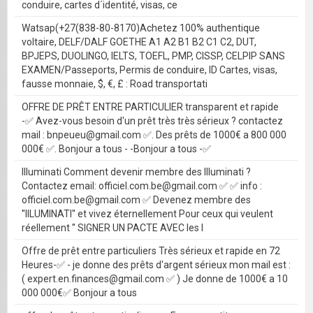
conduire, cartes d´identité, visas, ce
Watsap(+27(838-80-8170)Achetez 100% authentique
voltaire, DELF/DALF GOETHE A1 A2 B1 B2 C1 C2, DUT,
BPJEPS, DUOLINGO, IELTS, TOEFL, PMP, CISSP, CELPIP SANS
EXAMEN/Passeports, Permis de conduire, ID Cartes, visas,
fausse monnaie, $, €, £ : Road transportati
OFFRE DE PRÊT ENTRE PARTICULIER transparent et rapide
-✅ Avez-vous besoin d'un prêt très très sérieux ? contactez
mail : bnpeueu@gmail.com ✅. Des prêts de 1000€ a 800 000
000€ ✅. Bonjour a tous - -Bonjour a tous -✅
Illuminati Comment devenir membre des Illuminati ?
Contactez email: officiel.com.be@gmail.com ✅ ✅ info :
officiel.com.be@gmail.com ✅ Devenez membre des
''IILUMINATI'' et vivez éternellement Pour ceux qui veulent
réellement '' SIGNER UN PACTE AVEC les I
Offre de prêt entre particuliers Très sérieux et rapide en 72
Heures-✅ - je donne des prêts d'argent sérieux mon mail est :
( expert.en.finances@gmail.com ✅ ) Je donne de 1000€ a 10
000 000€✅ Bonjour a tous