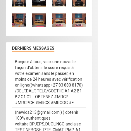
DERNIERS MESSAGES
Bonjour à tous, voici une nouvelle
façon d'obtenir le score requis à
votre examen sans le passer, en
moins de 24 heures avec vérification
en ligne((whatsapp+27 83 880 8170)
/DELF.DALF. TELC/GOETHE A1 A2 B1
B2 C1 C2 .. OBTENEZ #MRCP
#MRCPCH #MRCS #MRCOG #F
(newids213@gmail.com ) ) obtenir
100% authentiques
voltaire,BPJEPS,DUOLINGO anglaise
TEST,NEBOSH, PTE, GMAT, PMP, A1,