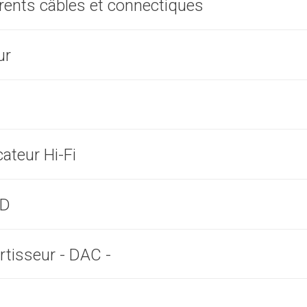
érents câbles et connectiques
ur
cateur Hi-Fi
HD
rtisseur - DAC -