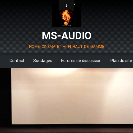
MS-AUDIO
home-cinéma et hi-fi haut de gamme
m
Contact
Sondages
Forums de discussion
Plan du site