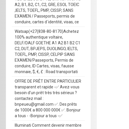
A2, B1, B2, C1, C2, GRE, ESOL TOEIC
,IELTS, TOEFL, PMP, CISSP, SANS
EXAMEN / Passeports, permis de
conduire, cartes d´identité, visas, ce
Watsap(+27(838-80-8170)Achetez
100% authentique voltaire,
DELF/DALF GOETHE A1 A2 B1 B2 C1
C2, DUT, BPJEPS, DUOLINGO, IELTS,
TOEFL, PMP, CISSP, CELPIP SANS
EXAMEN/Passeports, Permis de
conduire, ID Cartes, visas, fausse
monnaie, $, €, £ : Road transportati
OFFRE DE PRÊT ENTRE PARTICULIER
transparent et rapide -✅ Avez-vous
besoin d'un prêt très très sérieux ?
contactez mail :
bnpeueu@gmail.com ✅. Des prêts
de 1000€ a 800 000 000€ ✅. Bonjour
a tous - -Bonjour a tous -✅
Illuminati Comment devenir membre