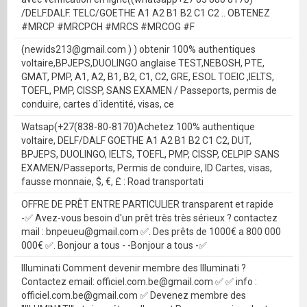
/DELF.DALF. TELC/GOETHE A1 A2 B1 B2 C1 C2 .. OBTENEZ
#MRCP #MRCPCH #MRCS #MRCOG #F
(newids213@gmail.com ) ) obtenir 100% authentiques
voltaire,BPJEPS,DUOLINGO anglaise TEST,NEBOSH, PTE,
GMAT, PMP, A1, A2, B1, B2, C1, C2, GRE, ESOL TOEIC ,IELTS,
TOEFL, PMP, CISSP, SANS EXAMEN / Passeports, permis de
conduire, cartes d´identité, visas, ce
Watsap(+27(838-80-8170)Achetez 100% authentique
voltaire, DELF/DALF GOETHE A1 A2 B1 B2 C1 C2, DUT,
BPJEPS, DUOLINGO, IELTS, TOEFL, PMP, CISSP, CELPIP SANS
EXAMEN/Passeports, Permis de conduire, ID Cartes, visas,
fausse monnaie, $, €, £ : Road transportati
OFFRE DE PRÊT ENTRE PARTICULIER transparent et rapide
-✅ Avez-vous besoin d'un prêt très très sérieux ? contactez
mail : bnpeueu@gmail.com ✅. Des prêts de 1000€ a 800 000
000€ ✅. Bonjour a tous - -Bonjour a tous -✅
Illuminati Comment devenir membre des Illuminati ?
Contactez email: officiel.com.be@gmail.com ✅ ✅ info :
officiel.com.be@gmail.com ✅ Devenez membre des