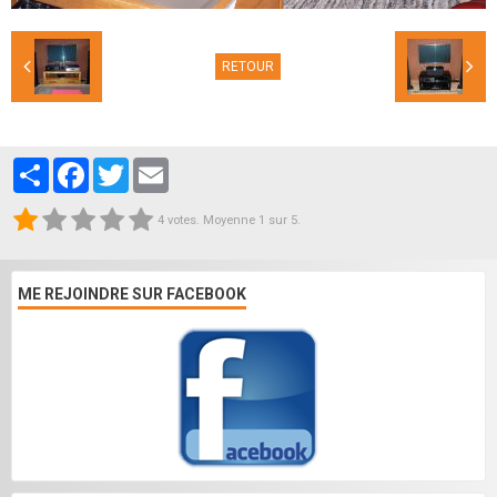
RETOUR
Partager
Facebook
Twitter
Email
4
votes. Moyenne
1
sur 5.
ME REJOINDRE SUR FACEBOOK