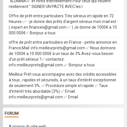
''IILUMINATI'' et vivez éternellement Pour ceux qui veulent
réellement '' SIGNER UN PACTE AVEC les I
Offre de prêt entre particuliers Très sérieux et rapide en 72
Heures-✅ - je donne des prêts d'argent sérieux mon mail est :
( expert.en.finances@gmail.com ✅ ) Je donne de 1000€ a 10
000 000€✅ Bonjour a tous
offre de prêt entre particuliers en France - petite annonce en
France,Mail: info.meilleurprets@gmail.com ✅ Nous donnons
de 1000€ a 10 000 000€ à un taux de 3%.Avez-vous besoin
d'un prêt sérieux ?✅ contactez:
info.meilleurprets@gmail.com ;✅ Bonjour a tous
Meilleur Prêt vous accompagne avec des crédits accessibles
à tous , rapides et sécurisés, à un taux d’intérêt exceptionnel
de seulement 3%. ✅ Procédure simple et rapide ✅ Taux
d’intérêt très abordable (3%) ✅ Email :
info.meilleurprets@gmail.com ✅ Email
FORUM
A propos du site web