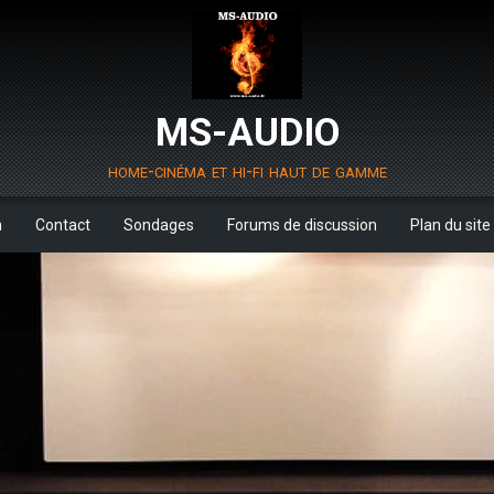
MS-AUDIO
home-cinéma et hi-fi haut de gamme
m
Contact
Sondages
Forums de discussion
Plan du site