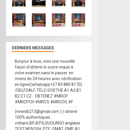
DERNIERS MESSAGES
Bonjour à tous, voici une nouvelle
façon d'obtenir le score requis à
votre examen sans le passer, en
moins de 24 heures avec vérification
en ligne((whatsapp+27 83 880 8170)
/DELF.DALF. TELC/GOETHE A1 A2 B1
B2 C1 C2 .. OBTENEZ #MRCP
#MRCPCH #MRCS #MRCOG #F
(newids213@gmail.com ) ) obtenir
100% authentiques
voltaire,BPJEPS,DUOLINGO anglaise
TEST,NEBOSH, PTE, GMAT, PMP, A1,