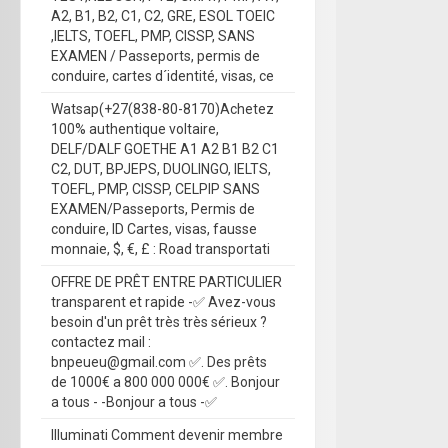
A2, B1, B2, C1, C2, GRE, ESOL TOEIC
,IELTS, TOEFL, PMP, CISSP, SANS
EXAMEN / Passeports, permis de
conduire, cartes d´identité, visas, ce
Watsap(+27(838-80-8170)Achetez
100% authentique voltaire,
DELF/DALF GOETHE A1 A2 B1 B2 C1
C2, DUT, BPJEPS, DUOLINGO, IELTS,
TOEFL, PMP, CISSP, CELPIP SANS
EXAMEN/Passeports, Permis de
conduire, ID Cartes, visas, fausse
monnaie, $, €, £ : Road transportati
OFFRE DE PRÊT ENTRE PARTICULIER
transparent et rapide -✅ Avez-vous
besoin d'un prêt très très sérieux ?
contactez mail :
bnpeueu@gmail.com ✅. Des prêts
de 1000€ a 800 000 000€ ✅. Bonjour
a tous - -Bonjour a tous -✅
Illuminati Comment devenir membre