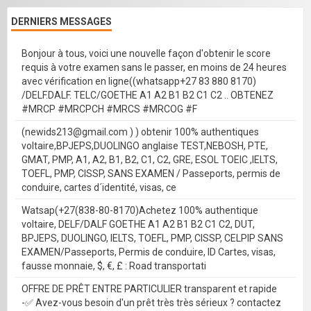
DERNIERS MESSAGES
Bonjour à tous, voici une nouvelle façon d'obtenir le score
requis à votre examen sans le passer, en moins de 24 heures
avec vérification en ligne((whatsapp+27 83 880 8170)
/DELF.DALF. TELC/GOETHE A1 A2 B1 B2 C1 C2 .. OBTENEZ
#MRCP #MRCPCH #MRCS #MRCOG #F
(newids213@gmail.com ) ) obtenir 100% authentiques
voltaire,BPJEPS,DUOLINGO anglaise TEST,NEBOSH, PTE,
GMAT, PMP, A1, A2, B1, B2, C1, C2, GRE, ESOL TOEIC ,IELTS,
TOEFL, PMP, CISSP, SANS EXAMEN / Passeports, permis de
conduire, cartes d´identité, visas, ce
Watsap(+27(838-80-8170)Achetez 100% authentique
voltaire, DELF/DALF GOETHE A1 A2 B1 B2 C1 C2, DUT,
BPJEPS, DUOLINGO, IELTS, TOEFL, PMP, CISSP, CELPIP SANS
EXAMEN/Passeports, Permis de conduire, ID Cartes, visas,
fausse monnaie, $, €, £ : Road transportati
OFFRE DE PRÊT ENTRE PARTICULIER transparent et rapide
-✅ Avez-vous besoin d'un prêt très très sérieux ? contactez