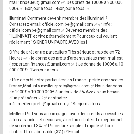
mail : bnpeueu@gmail.com ✅. Des prêts de 1000€ a 800 000
000€ ✅. Bonjour a tous - -Bonjour a tous -✅
Illuminati Comment devenir membre des Illuminati ?
Contactez email: officiel.com.be@gmail.com ✅ ✅ info :
officiel.com.be@gmail.com ✅ Devenez membre des
''IILUMINATI'' et vivez éternellement Pour ceux qui veulent
réellement '' SIGNER UN PACTE AVEC les I
Offre de prêt entre particuliers Très sérieux et rapide en 72
Heures-✅ - je donne des prêts d'argent sérieux mon mail est :
( expert.en.finances@gmail.com ✅ ) Je donne de 1000€ a 10
000 000€✅ Bonjour a tous
offre de prêt entre particuliers en France - petite annonce en
France,Mail: info.meilleurprets@gmail.com ✅ Nous donnons
de 1000€ a 10 000 000€ à un taux de 3%.Avez-vous besoin
d'un prêt sérieux ?✅ contactez:
info.meilleurprets@gmail.com ;✅ Bonjour a tous
Meilleur Prêt vous accompagne avec des crédits accessibles
à tous , rapides et sécurisés, à un taux d’intérêt exceptionnel
de seulement 3%. ✅ Procédure simple et rapide ✅ Taux
d’intérêt très abordable (3%) ✅ Email :