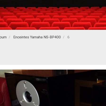
lbum
Enceintes Yamaha NS-BP400
6