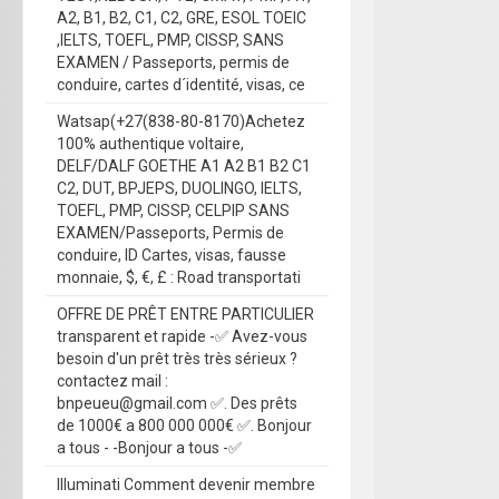
A2, B1, B2, C1, C2, GRE, ESOL TOEIC
,IELTS, TOEFL, PMP, CISSP, SANS
EXAMEN / Passeports, permis de
conduire, cartes d´identité, visas, ce
Watsap(+27(838-80-8170)Achetez
100% authentique voltaire,
DELF/DALF GOETHE A1 A2 B1 B2 C1
C2, DUT, BPJEPS, DUOLINGO, IELTS,
TOEFL, PMP, CISSP, CELPIP SANS
EXAMEN/Passeports, Permis de
conduire, ID Cartes, visas, fausse
monnaie, $, €, £ : Road transportati
OFFRE DE PRÊT ENTRE PARTICULIER
transparent et rapide -✅ Avez-vous
besoin d'un prêt très très sérieux ?
contactez mail :
bnpeueu@gmail.com ✅. Des prêts
de 1000€ a 800 000 000€ ✅. Bonjour
a tous - -Bonjour a tous -✅
Illuminati Comment devenir membre