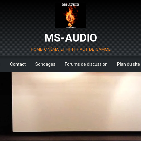
MS-AUDIO
home-cinéma et hi-fi haut de gamme
m
Contact
Sondages
Forums de discussion
Plan du site