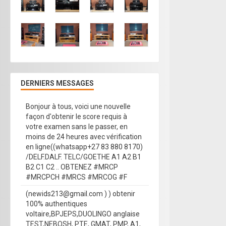
DERNIERS MESSAGES
Bonjour à tous, voici une nouvelle
façon d'obtenir le score requis à
votre examen sans le passer, en
moins de 24 heures avec vérification
en ligne((whatsapp+27 83 880 8170)
/DELF.DALF. TELC/GOETHE A1 A2 B1
B2 C1 C2 .. OBTENEZ #MRCP
#MRCPCH #MRCS #MRCOG #F
(newids213@gmail.com ) ) obtenir
100% authentiques
voltaire,BPJEPS,DUOLINGO anglaise
TEST,NEBOSH, PTE, GMAT, PMP, A1,