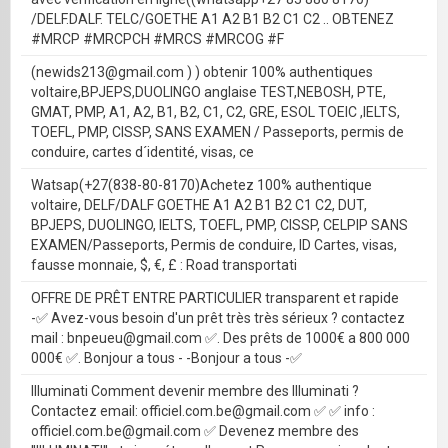
/DELF.DALF. TELC/GOETHE A1 A2 B1 B2 C1 C2 .. OBTENEZ
#MRCP #MRCPCH #MRCS #MRCOG #F
(newids213@gmail.com ) ) obtenir 100% authentiques
voltaire,BPJEPS,DUOLINGO anglaise TEST,NEBOSH, PTE,
GMAT, PMP, A1, A2, B1, B2, C1, C2, GRE, ESOL TOEIC ,IELTS,
TOEFL, PMP, CISSP, SANS EXAMEN / Passeports, permis de
conduire, cartes d´identité, visas, ce
Watsap(+27(838-80-8170)Achetez 100% authentique
voltaire, DELF/DALF GOETHE A1 A2 B1 B2 C1 C2, DUT,
BPJEPS, DUOLINGO, IELTS, TOEFL, PMP, CISSP, CELPIP SANS
EXAMEN/Passeports, Permis de conduire, ID Cartes, visas,
fausse monnaie, $, €, £ : Road transportati
OFFRE DE PRÊT ENTRE PARTICULIER transparent et rapide
-✅ Avez-vous besoin d'un prêt très très sérieux ? contactez
mail : bnpeueu@gmail.com ✅. Des prêts de 1000€ a 800 000
000€ ✅. Bonjour a tous - -Bonjour a tous -✅
Illuminati Comment devenir membre des Illuminati ?
Contactez email: officiel.com.be@gmail.com ✅ ✅ info :
officiel.com.be@gmail.com ✅ Devenez membre des