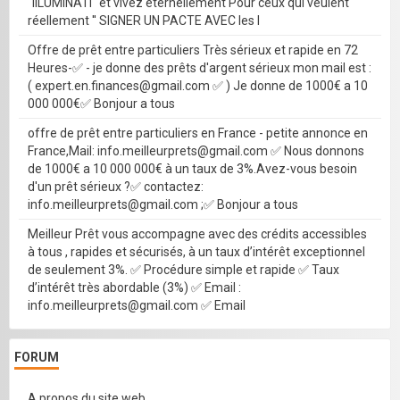
''IILUMINATI'' et vivez éternellement Pour ceux qui veulent
réellement '' SIGNER UN PACTE AVEC les I
Offre de prêt entre particuliers Très sérieux et rapide en 72
Heures-✅ - je donne des prêts d'argent sérieux mon mail est :
( expert.en.finances@gmail.com ✅ ) Je donne de 1000€ a 10
000 000€✅ Bonjour a tous
offre de prêt entre particuliers en France - petite annonce en
France,Mail: info.meilleurprets@gmail.com ✅ Nous donnons
de 1000€ a 10 000 000€ à un taux de 3%.Avez-vous besoin
d'un prêt sérieux ?✅ contactez:
info.meilleurprets@gmail.com ;✅ Bonjour a tous
Meilleur Prêt vous accompagne avec des crédits accessibles
à tous , rapides et sécurisés, à un taux d’intérêt exceptionnel
de seulement 3%. ✅ Procédure simple et rapide ✅ Taux
d’intérêt très abordable (3%) ✅ Email :
info.meilleurprets@gmail.com ✅ Email
FORUM
A propos du site web