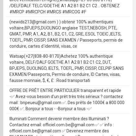
/DELF.DALF. TELC/GOETHE A1 A2 B1 B2 C1 C2 .. OBTENEZ
#MRCP #MRCPCH #MRCS #MRCOG #F
(newids213@gmail.com ) ) obtenir 100% authentiques
voltaire,BPJEPS,DUOLINGO anglaise TEST,NEBOSH, PTE,
GMAT, PMP, A1, A2, B1, B2, C1, C2, GRE, ESOL TOEIC ,IELTS,
TOEFL, PMP, CISSP, SANS EXAMEN / Passeports, permis de
conduire, cartes d´identité, visas, ce
Watsap(+27(838-80-8170)Achetez 100% authentique
voltaire, DELF/DALF GOETHE A1 A2 B1 B2 C1 C2, DUT,
BPJEPS, DUOLINGO, IELTS, TOEFL, PMP, CISSP, CELPIP SANS
EXAMEN/Passeports, Permis de conduire, ID Cartes, visas,
fausse monnaie, $, €, £ : Road transportati
OFFRE DE PRÊT ENTRE PARTICULIER transparent et rapide
-✅ Avez-vous besoin d'un prêt très très sérieux ? contactez
mail : bnpeueu@gmail.com ✅. Des prêts de 1000€ a 800 000
000€ ✅. Bonjour a tous - -Bonjour a tous -✅
Illuminati Comment devenir membre des Illuminati ?
Contactez email: officiel.com.be@gmail.com ✅ ✅ info :
officiel.com.be@gmail.com ✅ Devenez membre des