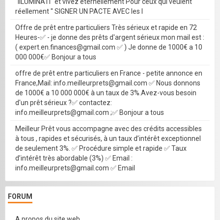
''IILUMINATI'' et vivez éternellement Pour ceux qui veulent
réellement '' SIGNER UN PACTE AVEC les I
Offre de prêt entre particuliers Très sérieux et rapide en 72
Heures-✅ - je donne des prêts d'argent sérieux mon mail est :
( expert.en.finances@gmail.com ✅ ) Je donne de 1000€ a 10
000 000€✅ Bonjour a tous
offre de prêt entre particuliers en France - petite annonce en
France,Mail: info.meilleurprets@gmail.com ✅ Nous donnons
de 1000€ a 10 000 000€ à un taux de 3%.Avez-vous besoin
d'un prêt sérieux ?✅ contactez:
info.meilleurprets@gmail.com ;✅ Bonjour a tous
Meilleur Prêt vous accompagne avec des crédits accessibles
à tous , rapides et sécurisés, à un taux d’intérêt exceptionnel
de seulement 3%. ✅ Procédure simple et rapide ✅ Taux
d’intérêt très abordable (3%) ✅ Email :
info.meilleurprets@gmail.com ✅ Email
FORUM
A propos du site web