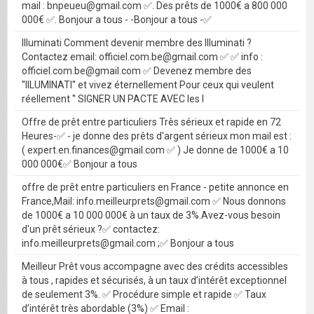
mail : bnpeueu@gmail.com ✅. Des prêts de 1000€ a 800 000
000€ ✅. Bonjour a tous - -Bonjour a tous -✅
Illuminati Comment devenir membre des Illuminati ?
Contactez email: officiel.com.be@gmail.com ✅ ✅ info :
officiel.com.be@gmail.com ✅ Devenez membre des
''IILUMINATI'' et vivez éternellement Pour ceux qui veulent
réellement '' SIGNER UN PACTE AVEC les I
Offre de prêt entre particuliers Très sérieux et rapide en 72
Heures-✅ - je donne des prêts d'argent sérieux mon mail est :
( expert.en.finances@gmail.com ✅ ) Je donne de 1000€ a 10
000 000€✅ Bonjour a tous
offre de prêt entre particuliers en France - petite annonce en
France,Mail: info.meilleurprets@gmail.com ✅ Nous donnons
de 1000€ a 10 000 000€ à un taux de 3%.Avez-vous besoin
d'un prêt sérieux ?✅ contactez:
info.meilleurprets@gmail.com ;✅ Bonjour a tous
Meilleur Prêt vous accompagne avec des crédits accessibles
à tous , rapides et sécurisés, à un taux d’intérêt exceptionnel
de seulement 3%. ✅ Procédure simple et rapide ✅ Taux
d’intérêt très abordable (3%) ✅ Email :