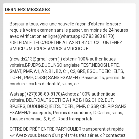
DERNIERS MESSAGES
Bonjour à tous, voici une nouvelle façon d'obtenir le score
requis à votre examen sans le passer, en moins de 24 heures
avec vérification en ligne((whatsapp+27 83 880 8170)
/DELF.DALF. TELC/GOETHE A1 A2 B1 B2 C1 C2 .. OBTENEZ
#MRCP #MRCPCH #MRCS #MRCOG #F
(newids213@gmail.com ) ) obtenir 100% authentiques
voltaire,BPJEPS,DUOLINGO anglaise TEST,NEBOSH, PTE,
GMAT, PMP, A1, A2, B1, B2, C1, C2, GRE, ESOL TOEIC ,IELTS,
TOEFL, PMP, CISSP, SANS EXAMEN / Passeports, permis de
conduire, cartes d´identité, visas, ce
Watsap(+27(838-80-8170)Achetez 100% authentique
voltaire, DELF/DALF GOETHE A1 A2 B1 B2 C1 C2, DUT,
BPJEPS, DUOLINGO, IELTS, TOEFL, PMP, CISSP, CELPIP SANS
EXAMEN/Passeports, Permis de conduire, ID Cartes, visas,
fausse monnaie, $, €, £ : Road transportati
OFFRE DE PRÊT ENTRE PARTICULIER transparent et rapide
-✅ Avez-vous besoin d'un prêt très très sérieux ? contactez