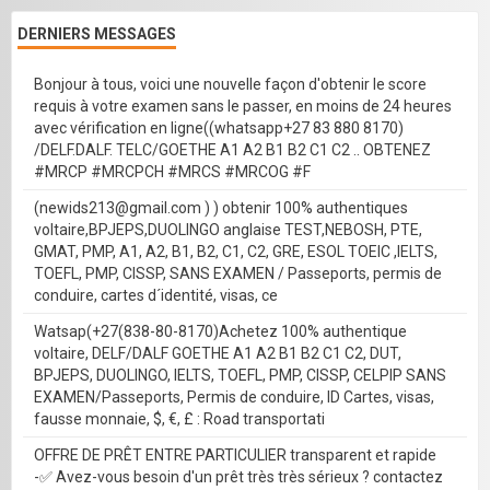
DERNIERS MESSAGES
Bonjour à tous, voici une nouvelle façon d'obtenir le score
requis à votre examen sans le passer, en moins de 24 heures
avec vérification en ligne((whatsapp+27 83 880 8170)
/DELF.DALF. TELC/GOETHE A1 A2 B1 B2 C1 C2 .. OBTENEZ
#MRCP #MRCPCH #MRCS #MRCOG #F
(newids213@gmail.com ) ) obtenir 100% authentiques
voltaire,BPJEPS,DUOLINGO anglaise TEST,NEBOSH, PTE,
GMAT, PMP, A1, A2, B1, B2, C1, C2, GRE, ESOL TOEIC ,IELTS,
TOEFL, PMP, CISSP, SANS EXAMEN / Passeports, permis de
conduire, cartes d´identité, visas, ce
Watsap(+27(838-80-8170)Achetez 100% authentique
voltaire, DELF/DALF GOETHE A1 A2 B1 B2 C1 C2, DUT,
BPJEPS, DUOLINGO, IELTS, TOEFL, PMP, CISSP, CELPIP SANS
EXAMEN/Passeports, Permis de conduire, ID Cartes, visas,
fausse monnaie, $, €, £ : Road transportati
OFFRE DE PRÊT ENTRE PARTICULIER transparent et rapide
-✅ Avez-vous besoin d'un prêt très très sérieux ? contactez