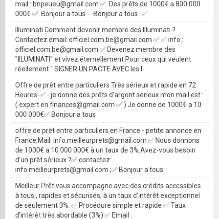
mail : bnpeueu@gmail.com ✅. Des prêts de 1000€ a 800 000
000€ ✅. Bonjour a tous - -Bonjour a tous -✅
Illuminati Comment devenir membre des Illuminati ?
Contactez email: officiel.com.be@gmail.com ✅ ✅ info :
officiel.com.be@gmail.com ✅ Devenez membre des
''IILUMINATI'' et vivez éternellement Pour ceux qui veulent
réellement '' SIGNER UN PACTE AVEC les I
Offre de prêt entre particuliers Très sérieux et rapide en 72
Heures-✅ - je donne des prêts d'argent sérieux mon mail est :
( expert.en.finances@gmail.com ✅ ) Je donne de 1000€ a 10
000 000€✅ Bonjour a tous
offre de prêt entre particuliers en France - petite annonce en
France,Mail: info.meilleurprets@gmail.com ✅ Nous donnons
de 1000€ a 10 000 000€ à un taux de 3%.Avez-vous besoin
d'un prêt sérieux ?✅ contactez:
info.meilleurprets@gmail.com ;✅ Bonjour a tous
Meilleur Prêt vous accompagne avec des crédits accessibles
à tous , rapides et sécurisés, à un taux d’intérêt exceptionnel
de seulement 3%. ✅ Procédure simple et rapide ✅ Taux
d’intérêt très abordable (3%) ✅ Email :