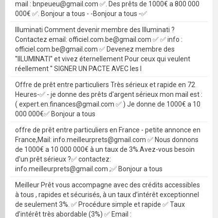
mail : bnpeueu@gmail.com ✅. Des prêts de 1000€ a 800 000
000€ ✅. Bonjour a tous - -Bonjour a tous -✅
Illuminati Comment devenir membre des Illuminati ?
Contactez email: officiel.com.be@gmail.com ✅ ✅ info :
officiel.com.be@gmail.com ✅ Devenez membre des
''IILUMINATI'' et vivez éternellement Pour ceux qui veulent
réellement '' SIGNER UN PACTE AVEC les I
Offre de prêt entre particuliers Très sérieux et rapide en 72
Heures-✅ - je donne des prêts d'argent sérieux mon mail est :
( expert.en.finances@gmail.com ✅ ) Je donne de 1000€ a 10
000 000€✅ Bonjour a tous
offre de prêt entre particuliers en France - petite annonce en
France,Mail: info.meilleurprets@gmail.com ✅ Nous donnons
de 1000€ a 10 000 000€ à un taux de 3%.Avez-vous besoin
d'un prêt sérieux ?✅ contactez:
info.meilleurprets@gmail.com ;✅ Bonjour a tous
Meilleur Prêt vous accompagne avec des crédits accessibles
à tous , rapides et sécurisés, à un taux d’intérêt exceptionnel
de seulement 3%. ✅ Procédure simple et rapide ✅ Taux
d’intérêt très abordable (3%) ✅ Email :