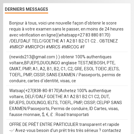
DERNIERS MESSAGES
Bonjour à tous, voici une nouvelle façon d'obtenir le score
requis à votre examen sans le passer, en moins de 24 heures
avec vérification en ligne((whatsapp+27 83 880 8170)
/DELF.DALF. TELC/GOETHE A1 A2 B1 B2 C1 C2 .. OBTENEZ
#MRCP #MRCPCH #MRCS #MRCOG #F
(newids213@gmail.com ) ) obtenir 100% authentiques
voltaire,BPJEPS,DUOLINGO anglaise TEST,NEBOSH, PTE,
GMAT, PMP, A1, A2, B1, B2, C1, C2, GRE, ESOL TOEIC ,IELTS,
TOEFL, PMP, CISSP, SANS EXAMEN / Passeports, permis de
conduire, cartes d´identité, visas, ce
Watsap(+27(838-80-8170)Achetez 100% authentique
voltaire, DELF/DALF GOETHE A1 A2 B1 B2 C1 C2, DUT,
BPJEPS, DUOLINGO, IELTS, TOEFL, PMP, CISSP, CELPIP SANS
EXAMEN/Passeports, Permis de conduire, ID Cartes, visas,
fausse monnaie, $, €, £ : Road transportati
OFFRE DE PRÊT ENTRE PARTICULIER transparent et rapide
-✅ Avez-vous besoin d'un prêt très très sérieux ? contactez