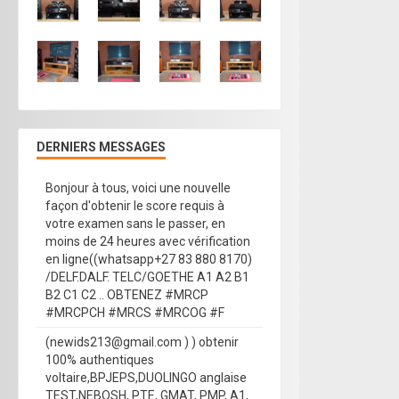
DERNIERS MESSAGES
Bonjour à tous, voici une nouvelle
façon d'obtenir le score requis à
votre examen sans le passer, en
moins de 24 heures avec vérification
en ligne((whatsapp+27 83 880 8170)
/DELF.DALF. TELC/GOETHE A1 A2 B1
B2 C1 C2 .. OBTENEZ #MRCP
#MRCPCH #MRCS #MRCOG #F
(newids213@gmail.com ) ) obtenir
100% authentiques
voltaire,BPJEPS,DUOLINGO anglaise
TEST,NEBOSH, PTE, GMAT, PMP, A1,