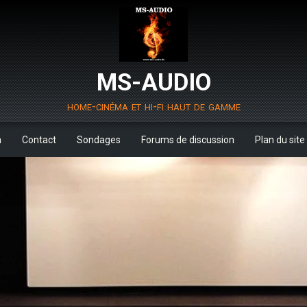
MS-AUDIO
home-cinéma et hi-fi haut de gamme
m
Contact
Sondages
Forums de discussion
Plan du site