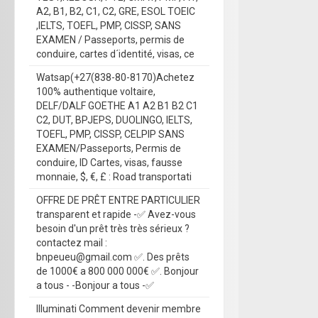
A2, B1, B2, C1, C2, GRE, ESOL TOEIC
,IELTS, TOEFL, PMP, CISSP, SANS
EXAMEN / Passeports, permis de
conduire, cartes d´identité, visas, ce
Watsap(+27(838-80-8170)Achetez
100% authentique voltaire,
DELF/DALF GOETHE A1 A2 B1 B2 C1
C2, DUT, BPJEPS, DUOLINGO, IELTS,
TOEFL, PMP, CISSP, CELPIP SANS
EXAMEN/Passeports, Permis de
conduire, ID Cartes, visas, fausse
monnaie, $, €, £ : Road transportati
OFFRE DE PRÊT ENTRE PARTICULIER
transparent et rapide -✅ Avez-vous
besoin d'un prêt très très sérieux ?
contactez mail :
bnpeueu@gmail.com ✅. Des prêts
de 1000€ a 800 000 000€ ✅. Bonjour
a tous - -Bonjour a tous -✅
Illuminati Comment devenir membre