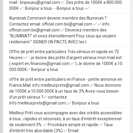
mail : bnpeueu@gmail.com ✅. Des prêts de 1000€ a 800 000
000€ ✅. Bonjour a tous - -Bonjour a tous -✅
Illuminati Comment devenir membre des Illuminati ?
Contactez email: officiel.com.be@gmail.com ✅ ✅ info :
officiel.com.be@gmail.com ✅ Devenez membre des
''IILUMINATI'' et vivez éternellement Pour ceux qui veulent
réellement '' SIGNER UN PACTE AVEC les I
Offre de prêt entre particuliers Très sérieux et rapide en 72
Heures-✅ - je donne des prêts d'argent sérieux mon mail est :
( expert.en.finances@gmail.com ✅ ) Je donne de 1000€ a 10
000 000€✅ Bonjour a tous
offre de prêt entre particuliers en France - petite annonce en
France,Mail: info.meilleurprets@gmail.com ✅ Nous donnons
de 1000€ a 10 000 000€ à un taux de 3%.Avez-vous besoin
d'un prêt sérieux ?✅ contactez:
info.meilleurprets@gmail.com ;✅ Bonjour a tous
Meilleur Prêt vous accompagne avec des crédits accessibles
à tous , rapides et sécurisés, à un taux d’intérêt exceptionnel
de seulement 3%. ✅ Procédure simple et rapide ✅ Taux
d’intérêt très abordable (3%) ✅ Email :