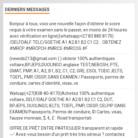
DERNIERS MESSAGES
Bonjour à tous, voici une nouvelle façon d'obtenir le score
requis à votre examen sans le passer, en moins de 24 heures
avec vérification en ligne((whatsapp+27 83 880 8170)
/DELF.DALF. TELC/GOETHE A1 A2 B1 B2 C1 C2 .. OBTENEZ
#MRCP #MRCPCH #MRCS #MRCOG #F
(newids213@gmail.com ) ) obtenir 100% authentiques
voltaire,BPJEPS,DUOLINGO anglaise TEST,NEBOSH, PTE,
GMAT, PMP, A1, A2, B1, B2, C1, C2, GRE, ESOL TOEIC ,IELTS,
TOEFL, PMP, CISSP, SANS EXAMEN / Passeports, permis de
conduire, cartes d´identité, visas, ce
Watsap(+27(838-80-8170)Achetez 100% authentique
voltaire, DELF/DALF GOETHE A1 A2 B1 B2 C1 C2, DUT,
BPJEPS, DUOLINGO, IELTS, TOEFL, PMP, CISSP, CELPIP SANS
EXAMEN/Passeports, Permis de conduire, ID Cartes, visas,
fausse monnaie, $, €, £ : Road transportati
OFFRE DE PRÊT ENTRE PARTICULIER transparent et rapide
-✅ Avez-vous besoin d'un prêt très très sérieux ? contactez