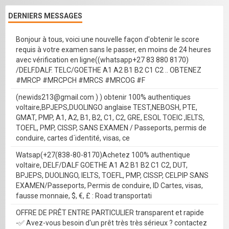
DERNIERS MESSAGES
Bonjour à tous, voici une nouvelle façon d'obtenir le score
requis à votre examen sans le passer, en moins de 24 heures
avec vérification en ligne((whatsapp+27 83 880 8170)
/DELF.DALF. TELC/GOETHE A1 A2 B1 B2 C1 C2 .. OBTENEZ
#MRCP #MRCPCH #MRCS #MRCOG #F
(newids213@gmail.com ) ) obtenir 100% authentiques
voltaire,BPJEPS,DUOLINGO anglaise TEST,NEBOSH, PTE,
GMAT, PMP, A1, A2, B1, B2, C1, C2, GRE, ESOL TOEIC ,IELTS,
TOEFL, PMP, CISSP, SANS EXAMEN / Passeports, permis de
conduire, cartes d´identité, visas, ce
Watsap(+27(838-80-8170)Achetez 100% authentique
voltaire, DELF/DALF GOETHE A1 A2 B1 B2 C1 C2, DUT,
BPJEPS, DUOLINGO, IELTS, TOEFL, PMP, CISSP, CELPIP SANS
EXAMEN/Passeports, Permis de conduire, ID Cartes, visas,
fausse monnaie, $, €, £ : Road transportati
OFFRE DE PRÊT ENTRE PARTICULIER transparent et rapide
-✅ Avez-vous besoin d'un prêt très très sérieux ? contactez