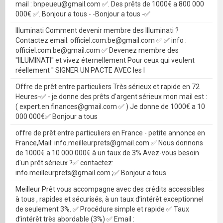
mail : bnpeueu@gmail.com ✅. Des prêts de 1000€ a 800 000
000€ ✅. Bonjour a tous - -Bonjour a tous -✅
Illuminati Comment devenir membre des Illuminati ?
Contactez email: officiel.com.be@gmail.com ✅ ✅ info :
officiel.com.be@gmail.com ✅ Devenez membre des
''IILUMINATI'' et vivez éternellement Pour ceux qui veulent
réellement '' SIGNER UN PACTE AVEC les I
Offre de prêt entre particuliers Très sérieux et rapide en 72
Heures-✅ - je donne des prêts d'argent sérieux mon mail est :
( expert.en.finances@gmail.com ✅ ) Je donne de 1000€ a 10
000 000€✅ Bonjour a tous
offre de prêt entre particuliers en France - petite annonce en
France,Mail: info.meilleurprets@gmail.com ✅ Nous donnons
de 1000€ a 10 000 000€ à un taux de 3%.Avez-vous besoin
d'un prêt sérieux ?✅ contactez:
info.meilleurprets@gmail.com ;✅ Bonjour a tous
Meilleur Prêt vous accompagne avec des crédits accessibles
à tous , rapides et sécurisés, à un taux d’intérêt exceptionnel
de seulement 3%. ✅ Procédure simple et rapide ✅ Taux
d’intérêt très abordable (3%) ✅ Email :