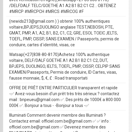
/DELF.DALF. TELC/GOETHE A1 A2 B1 B2 C1 C2 .. OBTENEZ
#MRCP #MRCPCH #MRCS #MRCOG #F
(newids213@gmail.com ) ) obtenir 100% authentiques
voltaire,BPJEPS,DUOLINGO anglaise TEST,NEBOSH, PTE,
GMAT, PMP, A1, A2, B1, B2, C1, C2, GRE, ESOL TOEIC ,IELTS,
TOEFL, PMP, CISSP, SANS EXAMEN / Passeports, permis de
conduire, cartes d´identité, visas, ce
Watsap(+27(838-80-8170)Achetez 100% authentique
voltaire, DELF/DALF GOETHE A1 A2 B1 B2 C1 C2, DUT,
BPJEPS, DUOLINGO, IELTS, TOEFL, PMP, CISSP, CELPIP SANS
EXAMEN/Passeports, Permis de conduire, ID Cartes, visas,
fausse monnaie, $, €, £ : Road transportati
OFFRE DE PRÊT ENTRE PARTICULIER transparent et rapide
-✅ Avez-vous besoin d'un prêt très très sérieux ? contactez
mail : bnpeueu@gmail.com ✅. Des prêts de 1000€ a 800 000
000€ ✅. Bonjour a tous - -Bonjour a tous -✅
Illuminati Comment devenir membre des Illuminati ?
Contactez email: officiel.com.be@gmail.com ✅ ✅ info :
officiel.com.be@gmail.com ✅ Devenez membre des