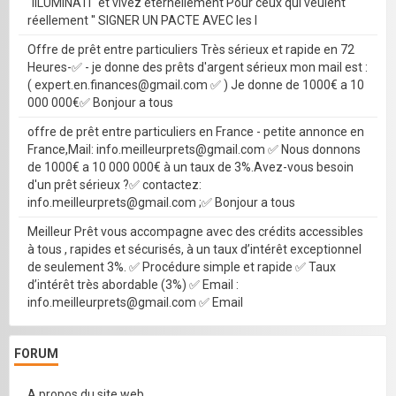
''IILUMINATI'' et vivez éternellement Pour ceux qui veulent
réellement '' SIGNER UN PACTE AVEC les I
Offre de prêt entre particuliers Très sérieux et rapide en 72
Heures-✅ - je donne des prêts d'argent sérieux mon mail est :
( expert.en.finances@gmail.com ✅ ) Je donne de 1000€ a 10
000 000€✅ Bonjour a tous
offre de prêt entre particuliers en France - petite annonce en
France,Mail: info.meilleurprets@gmail.com ✅ Nous donnons
de 1000€ a 10 000 000€ à un taux de 3%.Avez-vous besoin
d'un prêt sérieux ?✅ contactez:
info.meilleurprets@gmail.com ;✅ Bonjour a tous
Meilleur Prêt vous accompagne avec des crédits accessibles
à tous , rapides et sécurisés, à un taux d’intérêt exceptionnel
de seulement 3%. ✅ Procédure simple et rapide ✅ Taux
d’intérêt très abordable (3%) ✅ Email :
info.meilleurprets@gmail.com ✅ Email
FORUM
A propos du site web