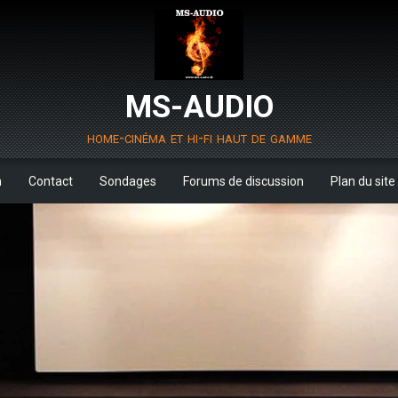
MS-AUDIO
home-cinéma et hi-fi haut de gamme
m
Contact
Sondages
Forums de discussion
Plan du site