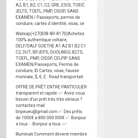
A2, B1, B2, C1, C2, GRE, ESOL TOEIC
,IELTS, TOEFL, PMP, CISSP, SANS
EXAMEN / Passeports, permis de
conduire, cartes d´identité, visas, ce
Watsap(+27(838-80-8170)Achetez
100% authentique voltaire,
DELF/DALF GOETHE A1 A2 B1 B2 C1
C2, DUT, BPJEPS, DUOLINGO, IELTS,
TOEFL, PMP, CISSP, CELPIP SANS
EXAMEN/Passeports, Permis de
conduire, ID Cartes, visas, fausse
monnaie, $, €, £ : Road transportati
OFFRE DE PRÊT ENTRE PARTICULIER
transparent et rapide -✅ Avez-vous
besoin d'un prêt très très sérieux ?
contactez mail :
bnpeueu@gmail.com ✅. Des prêts
de 1000€ a 800 000 000€ ✅. Bonjour
a tous - -Bonjour a tous -✅
Illuminati Comment devenir membre