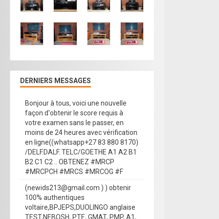
DERNIERS MESSAGES
Bonjour à tous, voici une nouvelle
façon d'obtenir le score requis à
votre examen sans le passer, en
moins de 24 heures avec vérification
en ligne((whatsapp+27 83 880 8170)
/DELF.DALF. TELC/GOETHE A1 A2 B1
B2 C1 C2 .. OBTENEZ #MRCP
#MRCPCH #MRCS #MRCOG #F
(newids213@gmail.com ) ) obtenir
100% authentiques
voltaire,BPJEPS,DUOLINGO anglaise
TEST,NEBOSH, PTE, GMAT, PMP, A1,