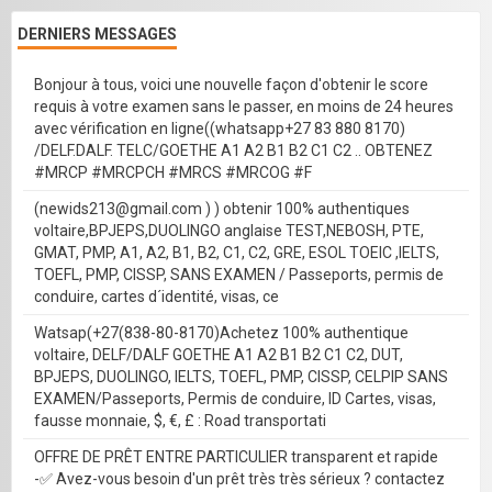
DERNIERS MESSAGES
Bonjour à tous, voici une nouvelle façon d'obtenir le score
requis à votre examen sans le passer, en moins de 24 heures
avec vérification en ligne((whatsapp+27 83 880 8170)
/DELF.DALF. TELC/GOETHE A1 A2 B1 B2 C1 C2 .. OBTENEZ
#MRCP #MRCPCH #MRCS #MRCOG #F
(newids213@gmail.com ) ) obtenir 100% authentiques
voltaire,BPJEPS,DUOLINGO anglaise TEST,NEBOSH, PTE,
GMAT, PMP, A1, A2, B1, B2, C1, C2, GRE, ESOL TOEIC ,IELTS,
TOEFL, PMP, CISSP, SANS EXAMEN / Passeports, permis de
conduire, cartes d´identité, visas, ce
Watsap(+27(838-80-8170)Achetez 100% authentique
voltaire, DELF/DALF GOETHE A1 A2 B1 B2 C1 C2, DUT,
BPJEPS, DUOLINGO, IELTS, TOEFL, PMP, CISSP, CELPIP SANS
EXAMEN/Passeports, Permis de conduire, ID Cartes, visas,
fausse monnaie, $, €, £ : Road transportati
OFFRE DE PRÊT ENTRE PARTICULIER transparent et rapide
-✅ Avez-vous besoin d'un prêt très très sérieux ? contactez