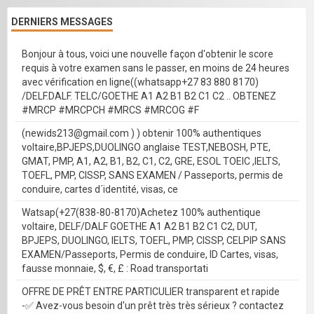
DERNIERS MESSAGES
Bonjour à tous, voici une nouvelle façon d'obtenir le score
requis à votre examen sans le passer, en moins de 24 heures
avec vérification en ligne((whatsapp+27 83 880 8170)
/DELF.DALF. TELC/GOETHE A1 A2 B1 B2 C1 C2 .. OBTENEZ
#MRCP #MRCPCH #MRCS #MRCOG #F
(newids213@gmail.com ) ) obtenir 100% authentiques
voltaire,BPJEPS,DUOLINGO anglaise TEST,NEBOSH, PTE,
GMAT, PMP, A1, A2, B1, B2, C1, C2, GRE, ESOL TOEIC ,IELTS,
TOEFL, PMP, CISSP, SANS EXAMEN / Passeports, permis de
conduire, cartes d´identité, visas, ce
Watsap(+27(838-80-8170)Achetez 100% authentique
voltaire, DELF/DALF GOETHE A1 A2 B1 B2 C1 C2, DUT,
BPJEPS, DUOLINGO, IELTS, TOEFL, PMP, CISSP, CELPIP SANS
EXAMEN/Passeports, Permis de conduire, ID Cartes, visas,
fausse monnaie, $, €, £ : Road transportati
OFFRE DE PRÊT ENTRE PARTICULIER transparent et rapide
-✅ Avez-vous besoin d'un prêt très très sérieux ? contactez