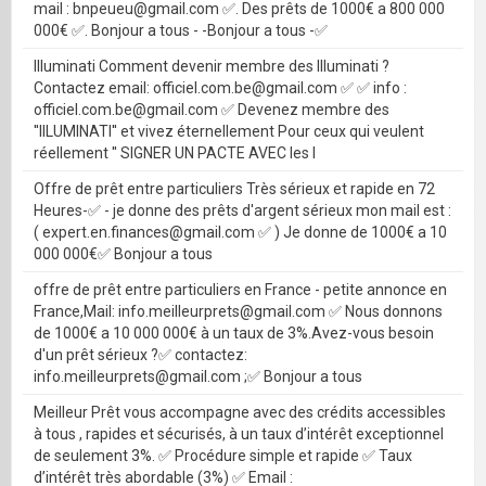
mail : bnpeueu@gmail.com ✅. Des prêts de 1000€ a 800 000
000€ ✅. Bonjour a tous - -Bonjour a tous -✅
Illuminati Comment devenir membre des Illuminati ?
Contactez email: officiel.com.be@gmail.com ✅ ✅ info :
officiel.com.be@gmail.com ✅ Devenez membre des
''IILUMINATI'' et vivez éternellement Pour ceux qui veulent
réellement '' SIGNER UN PACTE AVEC les I
Offre de prêt entre particuliers Très sérieux et rapide en 72
Heures-✅ - je donne des prêts d'argent sérieux mon mail est :
( expert.en.finances@gmail.com ✅ ) Je donne de 1000€ a 10
000 000€✅ Bonjour a tous
offre de prêt entre particuliers en France - petite annonce en
France,Mail: info.meilleurprets@gmail.com ✅ Nous donnons
de 1000€ a 10 000 000€ à un taux de 3%.Avez-vous besoin
d'un prêt sérieux ?✅ contactez:
info.meilleurprets@gmail.com ;✅ Bonjour a tous
Meilleur Prêt vous accompagne avec des crédits accessibles
à tous , rapides et sécurisés, à un taux d’intérêt exceptionnel
de seulement 3%. ✅ Procédure simple et rapide ✅ Taux
d’intérêt très abordable (3%) ✅ Email :