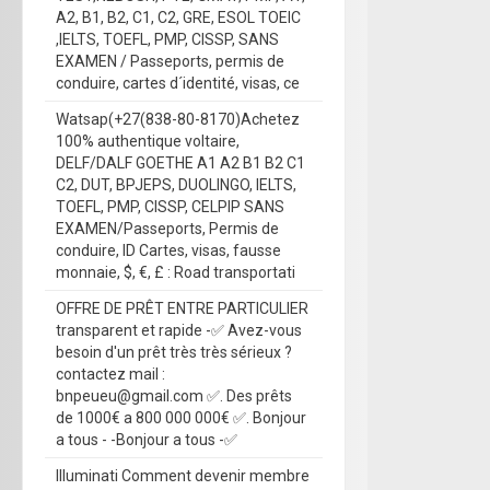
A2, B1, B2, C1, C2, GRE, ESOL TOEIC
,IELTS, TOEFL, PMP, CISSP, SANS
EXAMEN / Passeports, permis de
conduire, cartes d´identité, visas, ce
Watsap(+27(838-80-8170)Achetez
100% authentique voltaire,
DELF/DALF GOETHE A1 A2 B1 B2 C1
C2, DUT, BPJEPS, DUOLINGO, IELTS,
TOEFL, PMP, CISSP, CELPIP SANS
EXAMEN/Passeports, Permis de
conduire, ID Cartes, visas, fausse
monnaie, $, €, £ : Road transportati
OFFRE DE PRÊT ENTRE PARTICULIER
transparent et rapide -✅ Avez-vous
besoin d'un prêt très très sérieux ?
contactez mail :
bnpeueu@gmail.com ✅. Des prêts
de 1000€ a 800 000 000€ ✅. Bonjour
a tous - -Bonjour a tous -✅
Illuminati Comment devenir membre