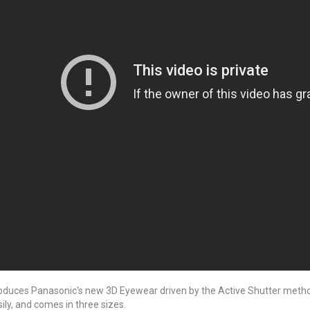
roduces Panasonic's new 3D Eyewear driven by the Active Shutter method. 
ily, and comes in three sizes.