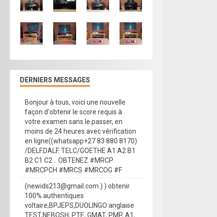
DERNIERS MESSAGES
Bonjour à tous, voici une nouvelle
façon d'obtenir le score requis à
votre examen sans le passer, en
moins de 24 heures avec vérification
en ligne((whatsapp+27 83 880 8170)
/DELF.DALF. TELC/GOETHE A1 A2 B1
B2 C1 C2 .. OBTENEZ #MRCP
#MRCPCH #MRCS #MRCOG #F
(newids213@gmail.com ) ) obtenir
100% authentiques
voltaire,BPJEPS,DUOLINGO anglaise
TEST,NEBOSH, PTE, GMAT, PMP, A1,