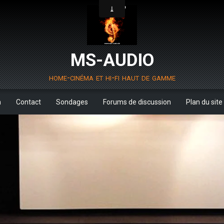
MS-AUDIO
home-cinéma et hi-fi haut de gamme
m
Contact
Sondages
Forums de discussion
Plan du site