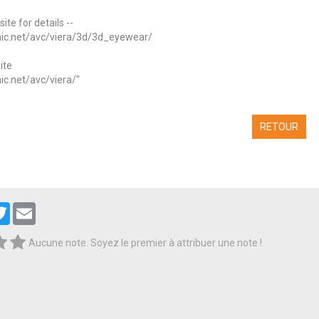
ite for details --
nic.net/avc/viera/3d/3d_eyewear/
ite
ic.net/avc/viera/"
RETOUR
cebook
Twitter
Email
Aucune note. Soyez le premier à attribuer une note !